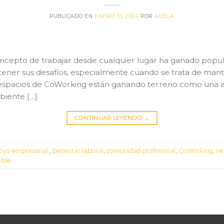
PUBLICADO EN
ENERO 31, 2024
POR
ADELA
l concepto de trabajar desde cualquier lugar ha ganado popu
tener sus desafíos, especialmente cuando se trata de man
 espacios de CoWorking están ganando terreno como una al
biente […]
CONTINUAR LEYENDO
→
oyo empresarial.
,
bienestar laboral
,
comunidad profesional
,
CoWorking
,
ne
ible