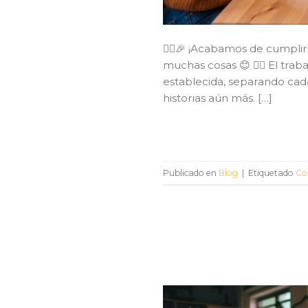
👯‍♀️🎉 ¡Acabamos de cumpl
muchas cosas 😊 👉🏼 El tra
establecida, separando cada
historias aún más. […]
Publicado en
Blog
|
Etiquetado
Co