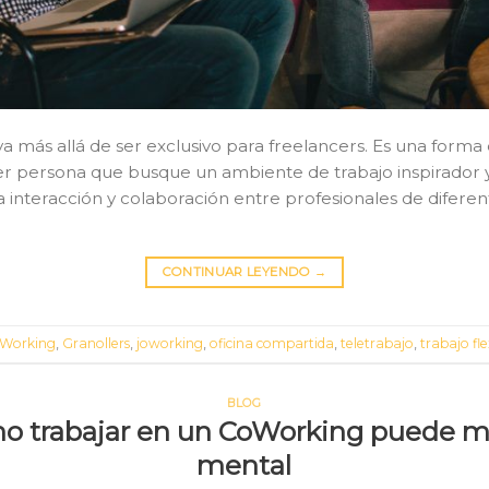
 más allá de ser exclusivo para freelancers. Es una forma 
er persona que busque un ambiente de trabajo inspirador y
 interacción y colaboración entre profesionales de difere
CONTINUAR LEYENDO
→
Working
,
Granollers
,
joworking
,
oficina compartida
,
teletrabajo
,
trabajo fle
BLOG
 trabajar en un CoWorking puede me
mental