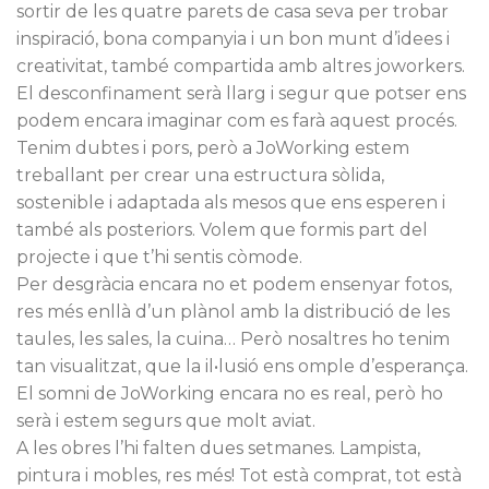
sortir de les quatre parets de casa seva per trobar
inspiració, bona companyia i un bon munt d’idees i
creativitat, també compartida amb altres joworkers.
El desconfinament serà llarg i segur que potser ens
podem encara imaginar com es farà aquest procés.
Tenim dubtes i pors, però a JoWorking estem
treballant per crear una estructura sòlida,
sostenible i adaptada als mesos que ens esperen i
també als posteriors. Volem que formis part del
projecte i que t’hi sentis còmode.
Per desgràcia encara no et podem ensenyar fotos,
res més enllà d’un plànol amb la distribució de les
taules, les sales, la cuina… Però nosaltres ho tenim
tan visualitzat, que la il•lusió ens omple d’esperança.
El somni de JoWorking encara no es real, però ho
serà i estem segurs que molt aviat.
A les obres l’hi falten dues setmanes. Lampista,
pintura i mobles, res més! Tot està comprat, tot està