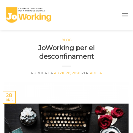
Skip
to
content
BLOG
JoWorking per el
desconfinament
PUBLICAT A
ABRIL 28, 2020
PER
ADELA
28
abr.