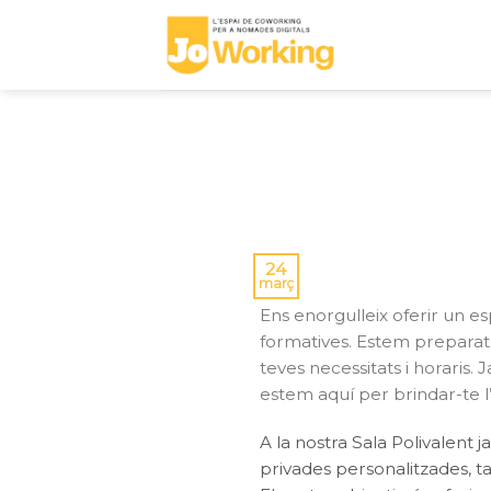
Skip
to
content
24
març
Ens enorgulleix oferir un esp
formatives. Estem preparats
teves necessitats i horaris. 
estem aquí per brindar-te l
A la nostra Sala Polivalent j
privades personalitzades, ta