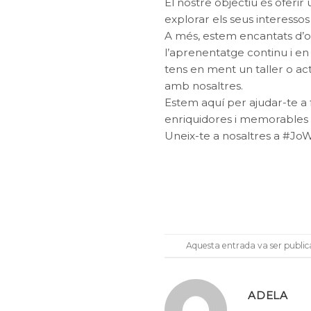
El nostre objectiu és oferi
explorar els seus interessos 
A més, estem encantats d’o
l’aprenentatge continu i en
tens en ment un taller o act
amb nosaltres.
Estem aquí per ajudar-te a f
enriquidores i memorables p
Uneix-te a nosaltres a #JoWo
Aquesta entrada va ser publi
ADELA