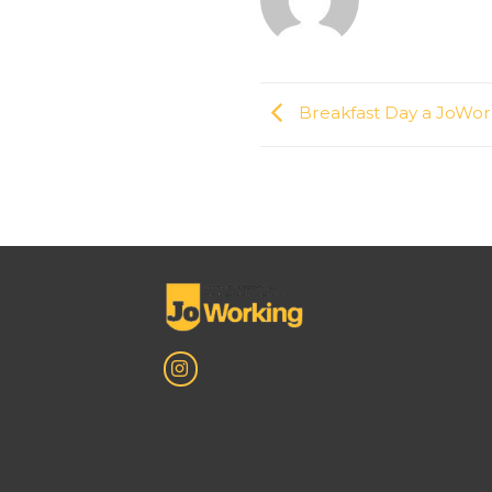
Breakfast Day a JoWor