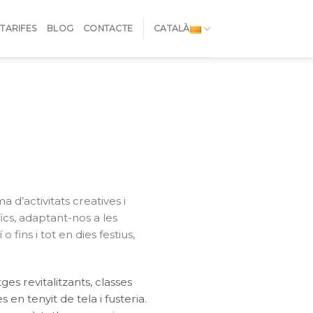
TARIFES
BLOG
CONTACTE
CATALÀ
a d’activitats creatives i
cs, adaptant-nos a les
 fins i tot en dies festius,
ges revitalitzants, classes
en tenyit de tela i fusteria.