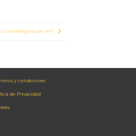
El coworking és per mi?
minos y condiciones
ítica de Privacidad
kies