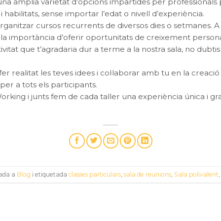
r una àmplia varietat d’opcions impartides per professiona
i habilitats, sense importar l’edat o nivell d’experiència.
rganitzar cursos recurrents de diversos dies o setmanes. 
 la importància d’oferir oportunitats de creixement personal
ivitat que t’agradaria dur a terme a la nostra sala, no dubt
er realitat les teves idees i col·laborar amb tu en la creaci
er a tots els participants.
rking i junts fem de cada taller una experiència única i grat
cada a
Blog
i etiquetada
classes particulars
,
sala de reunions
,
Sala polivalent