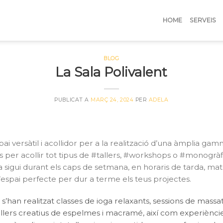
HOME
SERVEIS
BLOG
La Sala Polivalent
PUBLICAT A
MARÇ 24, 2024
PER
ADELA
ai versàtil i acollidor per a la realització d’una àmplia gamm
 per acollir tot tipus de #tallers, #workshops o #monogràfi
Ja sigui durant els caps de setmana, en horaris de tarda, matí o
’espai perfecte per dur a terme els teus projectes.
a s’han realitzat classes de ioga relaxants, sessions de massat
llers creatius de espelmes i macramé, així com experiències 