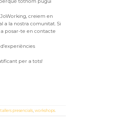
ls perquè tothom pugui
A JoWorking, creiem en
 a la nostra comunitat. Si
is a posar-te en contacte
ó d’experiències
ificant per a tots!
,
tallers presencials
,
workshops
.